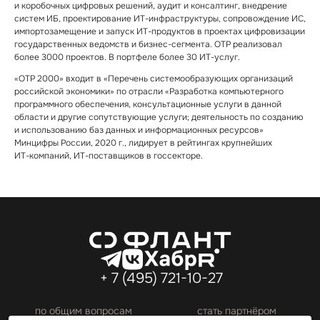
и коробочных цифровых решений, аудит и консалтинг, внедрение
систем ИБ, проектирование ИТ⁠-⁠инфраструктуры, сопровождение ИС,
импортозамещение и запуск ИТ⁠-⁠продуктов в проектах цифровизации
государственных ведомств и бизнес⁠-⁠сегмента. ОТР реализовал
более 3000 проектов. В портфеле более 30 ИТ⁠-⁠услуг.
«ОТР 2000» входит в «Перечень системообразующих организаций
российской экономики» по отрасли «Разработка компьютерного
программного обеспечения, консультационные услуги в данной
области и другие сопутствующие услуги; деятельность по созданию
и использованию баз данных и информационных ресурсов»
Минцифры России, 2020 г., лидирует в рейтингах крупнейших
ИТ⁠-⁠компаний, ИТ⁠-⁠поставщиков в госсекторе.
+ 7 (495) 721⁠-⁠10⁠-⁠27
по общим вопросам
cтать партнёром