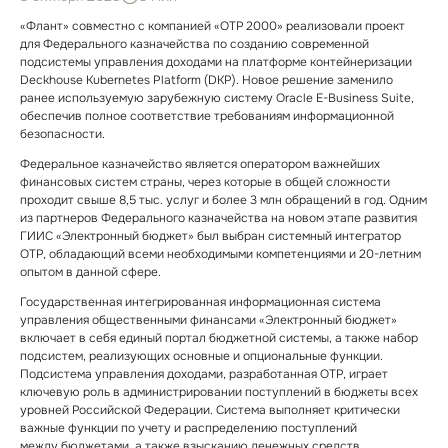
«Флант» совместно с компанией «ОТР 2000» реализовали проект
для Федерального казначейства по созданию современной
подсистемы управления доходами на платформе контейнеризации
Deckhouse Kubernetes Platform (DKP). Новое решение заменило
ранее используемую зарубежную систему Oracle E⁠-⁠Business Suite,
обеспечив полное соответствие требованиям информационной
безопасности.
Федеральное казначейство является оператором важнейших
финансовых систем страны, через которые в общей сложности
проходит свыше 8,5 тыс. услуг и более 3 млн обращений в год. Одним
из партнеров Федерального казначейства на новом этапе развития
ГИИС «Электронный бюджет» был выбран системный интегратор
ОТР, обладающий всеми необходимыми компетенциями и 20⁠-⁠летним
опытом в данной сфере.
Государственная интегрированная информационная система
управления общественными финансами «Электронный бюджет»
включает в себя единый портал бюджетной системы, а также набор
подсистем, реализующих основные и опциональные функции.
Подсистема управления доходами, разработанная ОТР, играет
ключевую роль в администрировании поступлений в бюджеты всех
уровней Российской Федерации. Система выполняет критически
важные функции по учету и распределению поступлений
между бюджетами, а также взысканию денежных средств