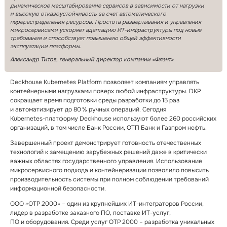
динамическое масштабирование сервисов в зависимости от нагрузки
и высокую отказоустойчивость за счет автоматического
перераспределения ресурсов. Простота развертывания и управления
микросервисами ускоряет адаптацию ИТ⁠-⁠инфраструктуры под новые
требования и способствует повышению общей эффективности
эксплуатации платформы
.
Александр Титов, генеральный директор компании «Флант»
Deckhouse Kubernetes Platform позволяет компаниям управлять
контейнерными нагрузками поверх любой инфраструктуры. DKP
сокращает время подготовки среды разработки до 15 раз
и автоматизирует до 80 % ручных операций. Сегодня
Kubernetes⁠-⁠платформу Deckhouse используют более 260 российских
организаций, в том числе Банк России, ОТП Банк и Газпром нефть.
Завершенный проект демонстрирует готовность отечественных
технологий к замещению зарубежных решений даже в критически
важных областях государственного управления. Использование
микросервисного подхода и контейнеризации позволило повысить
производительность системы при полном соблюдении требований
информационной безопасности.
ООО «ОТР 2000» – один из крупнейших ИТ⁠-⁠интеграторов России,
лидер в разработке заказного ПО, поставке ИТ⁠-⁠услуг,
ПО и оборудования. Среди услуг ОТР 2000 – разработка уникальных