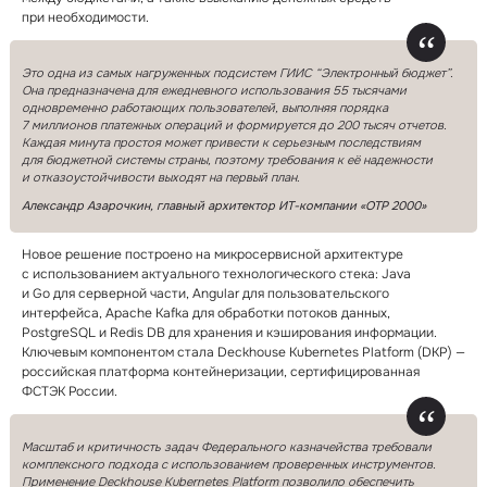
при необходимости.
Это одна из самых нагруженных подсистем ГИИС “Электронный бюджет”.
Она предназначена для ежедневного использования 55 тысячами
одновременно работающих пользователей, выполняя порядка
7 миллионов платежных операций и формируется до 200 тысяч отчетов.
Каждая минута простоя может привести к серьезным последствиям
для бюджетной системы страны, поэтому требования к её надежности
и отказоустойчивости выходят на первый план
.
Александр Азарочкин, главный архитектор ИТ⁠-⁠компании
«ОТР 2000»
Новое решение построено на микросервисной архитектуре
с использованием актуального технологического стека: Java
и Go для серверной части, Angular для пользовательского
интерфейса, Apache Kafka для обработки потоков данных,
PostgreSQL и Redis DB для хранения и кэширования информации.
Ключевым компонентом стала Deckhouse Kubernetes Platform (DKP) —
российская платформа контейнеризации, сертифицированная
ФСТЭК России.
Масштаб и критичность задач Федерального казначейства требовали
комплексного подхода с использованием проверенных инструментов.
Применение Deckhouse Kubernetes Platform позволило обеспечить