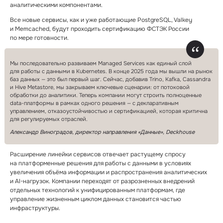
аналитическими компонентами.
Все новые сервисы, как и уже работающие PostgreSQL, Valkey
и Memcached, будут проходить сертификацию ФСТЭК России
по мере готовности.
Мы последовательно развиваем Managed Services как единый слой
для работы с данными в Kubernetes. В конце 2025 года мы вышли на рынок
баз данных — это был первый шаг. Сейчас, добавив Trino, Kafka, Cassandra
и Hive Metastore, мы закрываем ключевые сценарии: от потоковой
обработки до аналитики. Теперь компании могут строить полноценные
data⁠-⁠платформы в рамках одного решения — с декларативным
управлением, отказоустойчивостью и сертификацией, которая критична
для регулируемых отраслей.
Александр Виноградов, директор направления «Данные», Deckhouse
Расширение линейки сервисов отвечает растущему спросу
на платформенные решения для работы с данными в условиях
увеличения объёма информации и распространения аналитических
и AI⁠-⁠нагрузок. Компании переходят от разрозненных внедрений
отдельных технологий к унифицированным платформам, где
управление жизненным циклом данных становится частью
инфраструктуры.