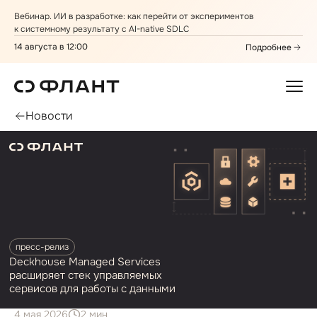
Вебинар. ИИ в разработке: как перейти от экспериментов
к системному результату с AI⁠-⁠native SDLC
14 августа в 12:00
Подробнее
Новости
пресс⁠-⁠релиз
Deckhouse Managed Services
расширяет стек управляемых
сервисов для работы с данными
4 мая 2026
2 мин