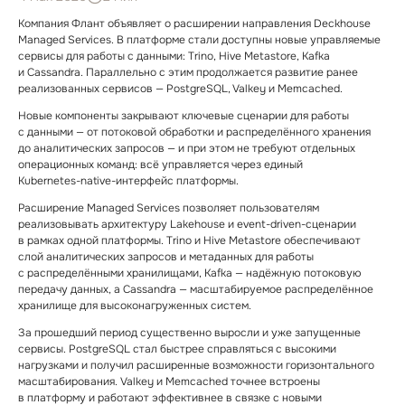
Компания Флант объявляет о расширении направления Deckhouse
Managed Services. В платформе стали доступны новые управляемые
сервисы для работы с данными: Trino, Hive Metastore, Kafka
и Cassandra. Параллельно с этим продолжается развитие ранее
реализованных сервисов — PostgreSQL, Valkey и Memcached.
Новые компоненты закрывают ключевые сценарии для работы
с данными — от потоковой обработки и распределённого хранения
до аналитических запросов — и при этом не требуют отдельных
операционных команд: всё управляется через единый
Kubernetes⁠-⁠native⁠-⁠интерфейс платформы.
Расширение Managed Services позволяет пользователям
реализовывать архитектуру Lakehouse и event⁠-⁠driven⁠-⁠сценарии
в рамках одной платформы. Trino и Hive Metastore обеспечивают
слой аналитических запросов и метаданных для работы
с распределёнными хранилищами, Kafka — надёжную потоковую
передачу данных, а Cassandra — масштабируемое распределённое
хранилище для высоконагруженных систем.
За прошедший период существенно выросли и уже запущенные
сервисы. PostgreSQL стал быстрее справляться с высокими
нагрузками и получил расширенные возможности горизонтального
масштабирования. Valkey и Memcached точнее встроены
в платформу и работают эффективнее в связке с новыми