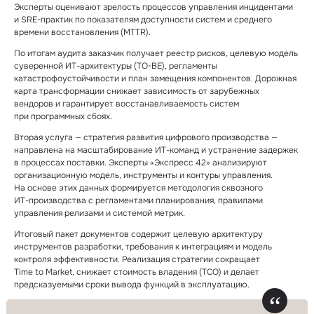
Эксперты оценивают зрелость процессов управления инцидентами
и SRE⁠-⁠практик по показателям доступности систем и среднего
времени восстановления (MTTR).
По итогам аудита заказчик получает реестр рисков, целевую модель
суверенной ИТ⁠-⁠архитектуры (TO⁠-⁠BE), регламенты
катастрофоустойчивости и план замещения компонентов. Дорожная
карта трансформации снижает зависимость от зарубежных
вендоров и гарантирует восстанавливаемость систем
при программных сбоях.
Вторая услуга — стратегия развития цифрового производства —
направлена на масштабирование ИТ⁠-⁠команд и устранение задержек
в процессах поставки. Эксперты «Экспресс 42» анализируют
организационную модель, инструменты и контуры управления.
На основе этих данных формируется методология сквозного
ИТ⁠-⁠производства с регламентами планирования, правилами
управления релизами и системой метрик.
Итоговый пакет документов содержит целевую архитектуру
инструментов разработки, требования к интеграциям и модель
контроля эффективности. Реализация стратегии сокращает
Time to Market, снижает стоимость владения (TCO) и делает
предсказуемыми сроки вывода функций в эксплуатацию.