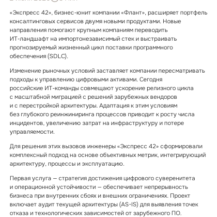
«Экспресс 42», бизнес⁠-⁠юнит компании «Флант», расширяет портфель
консалтинговых сервисов двумя новыми продуктами. Новые
направления помогают крупным компаниям переводить
ИТ⁠-⁠ландшафт на импортонезависимый стек и выстраивать
прогнозируемый жизненный цикл поставки программного
обеспечения (SDLC).
Изменение рыночных условий заставляет компании пересматривать
подходы к управлению цифровыми активами. Сегодня
российские ИТ⁠-⁠команды совмещают ускорение релизного цикла
с масштабной миграцией с решений зарубежных вендоров
и с перестройкой архитектуры. Адаптация к этим условиям
без глубокого реинжиниринга процессов приводит к росту числа
инцидентов, увеличению затрат на инфраструктуру и потере
управляемости.
Для решения этих вызовов инженеры «Экспресс 42» сформировали
комплексный подход на основе объективных метрик, интегрирующий
архитектуру, процессы и эксплуатацию.
Первая услуга — стратегия достижения цифрового суверенитета
и операционной устойчивости — обеспечивает непрерывность
бизнеса при внутренних сбоях и внешних ограничениях. Проект
включает аудит текущей архитектуры (AS⁠-⁠IS) для выявления точек
отказа и технологических зависимостей от зарубежного ПО.