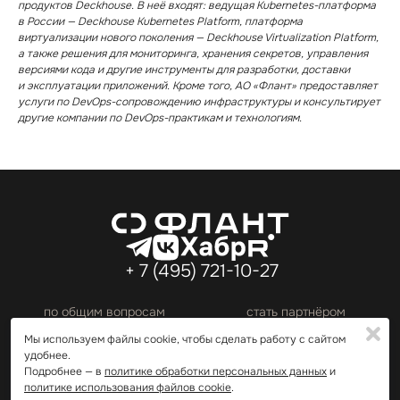
продуктов Deckhouse. В неё входят: ведущая Kubernetes⁠-⁠платформа
в России — Deckhouse Kubernetes Platform, платформа
виртуализации нового поколения — Deckhouse Virtualization Platform,
а также решения для мониторинга, хранения секретов, управления
версиями кода и другие инструменты для разработки, доставки
и эксплуатации приложений. Кроме того, АО «Флант» предоставляет
услуги по DevOps⁠-⁠сопровождению инфраструктуры и консультирует
другие компании по DevOps⁠-⁠практикам и технологиям.
+ 7 (495) 721⁠-⁠10⁠-⁠27
по общим вопросам
cтать партнёром
info@flant.ru
partners@flant.ru
✖
✖
Мы используем файлы cookie, чтобы сделать работу с сайтом
Политика обработки персональных данных
удобнее.
Политика использования файлов cookie
Подробнее — в
политике обработки персональных данных
и
© 2026 АО «Флант». Все права защищены.
политике использования файлов cookie
.