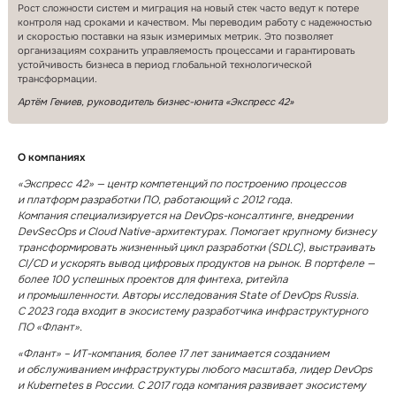
Рост сложности систем и миграция на новый стек часто ведут к потере
контроля над сроками и качеством. Мы переводим работу с надежностью
и скоростью поставки на язык измеримых метрик. Это позволяет
организациям сохранить управляемость процессами и гарантировать
устойчивость бизнеса в период глобальной технологической
трансформации.
Артём Гениев, руководитель бизнес-юнита «Экспресс 42»
О компаниях
«Экспресс 42» — центр компетенций по построению процессов
и платформ разработки ПО, работающий с 2012 года.
Компания специализируется на DevOps⁠-⁠консалтинге, внедрении
DevSecOps и Cloud Native⁠-⁠архитектурах. Помогает крупному бизнесу
трансформировать жизненный цикл разработки (SDLC), выстраивать
CI/CD и ускорять вывод цифровых продуктов на рынок. В портфеле —
более 100 успешных проектов для финтеха, ритейла
и промышленности. Авторы исследования State of DevOps Russia.
С 2023 года входит в экосистему разработчика инфраструктурного
ПО «Флант».
«Флант» – ИТ⁠-⁠компания, более 17 лет занимается созданием
и обслуживанием инфраструктуры любого масштаба, лидер DevOps
и Kubernetes в России. С 2017 года компания развивает экосистему