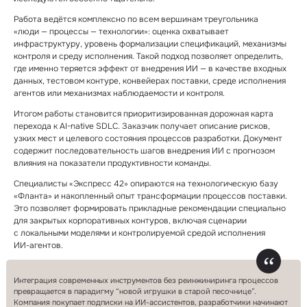
Работа ведётся комплексно по всем вершинам треугольника
«люди — процессы — технологии»: оценка охватывает
инфраструктуру, уровень формализации спецификаций, механизмы
контроля и среду исполнения. Такой подход позволяет определить,
где именно теряется эффект от внедрения ИИ — в качестве входных
данных, тестовом контуре, конвейерах поставки, среде исполнения
агентов или механизмах наблюдаемости и контроля.
Итогом работы становится приоритизированная дорожная карта
перехода к AI⁠-⁠native SDLC. Заказчик получает описание рисков,
узких мест и целевого состояния процессов разработки. Документ
содержит последовательность шагов внедрения ИИ с прогнозом
влияния на показатели продуктивности команды.
Специалисты «Экспресс 42» опираются на технологическую базу
«Фланта» и накопленный опыт трансформации процессов поставки.
Это позволяет формировать прикладные рекомендации специально
для закрытых корпоративных контуров, включая сценарии
с локальными моделями и контролируемой средой исполнения
ИИ⁠-⁠агентов.
Интеграция современных инструментов без реинжиниринга процессов
превращается в парадигму “новой игрушки в старой песочнице”.
Компания покупает подписки на ИИ⁠-⁠ассистентов, разработчики начинают