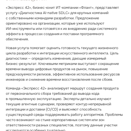
«Экспресс 42», бизнес⁠-⁠юнит ИТ⁠-⁠компании «Флант», представляет
услугу «Диагностика AI⁠-⁠native SDLC» для крупных компаний
с собственными командами разработки. Предложение
ориентировано на организации, которые уже используют
ИИ⁠-⁠инструменты или готовятся к их внедрению ради системного
эффекта в процессах создания и поставки программного
обеспечения.
Новая услуга помогает оценить готовность текущего жизненного
цикла разработки к интеграции искусственного интеллекта. Цель
диагностики — определить изменения, дающие измеримый
бизнес⁠-⁠результат. Ключевыми метриками выступают сокращение
времени вывода цифровых продуктов на рынок, повышение
предсказуемости релизов, эффективное использование ресурсов
инженеров и снижение времени восстановления после сбоев.
Команда «Экспресс 42» анализирует маршрут создания продукта
от первоначального сбора требований до вывода кода
в промышленную эксплуатацию. Эксперты детально изучают
текущие агентные сценарии, проверяют контур непрерывной
интеграции и доставки (CI/CD) и выясняют способность
существующей среды поддерживать работу алгоритмов. Проблемы
часто возникают на стыке корпоративных систем или зон
ответственности разных специалистов, поэтому данные участки
исследуются особенно тщательно.