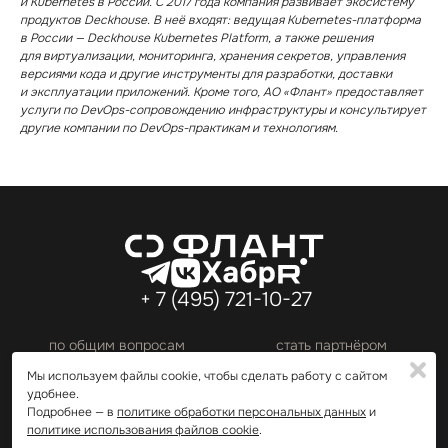
и Kubernetes в России. С 2017 года компания развивает экосистему
продуктов Deckhouse. В неё входят: ведущая Kubernetes⁠-⁠платформа
в России — Deckhouse Kubernetes Platform, а также решения
для
виртуализации,
мониторинга, хранения секретов, управления
версиями кода и другие инструменты для разработки, доставки
и эксплуатации приложений. Кроме того, АО «Флант» предоставляет
услуги по DevOps⁠-⁠сопровождению инфраструктуры и консультирует
другие компании по DevOps⁠-⁠практикам и технологиям.
+ 7 (495) 721⁠-⁠10⁠-⁠27
по общим вопросам
cтать партнёром
info@flant.ru
partners@flant.ru
✖
✖
Мы используем файлы cookie, чтобы сделать работу с сайтом
Политика обработки персональных данных
удобнее.
Политика использования файлов cookie
Подробнее — в
политике обработки персональных данных
и
© 2026 АО «Флант». Все права защищены.
политике использования файлов cookie
.