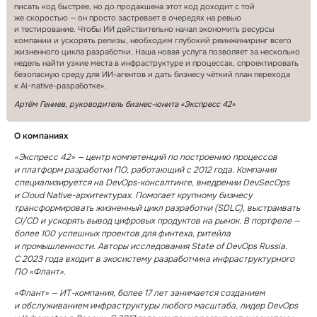
писать код быстрее, но до продакшена этот код доходит с той
же скоростью — он просто застревает в очередях на ревью
и тестирование. Чтобы ИИ действительно начал экономить ресурсы
компании и ускорять релизы, необходим глубокий реинжиниринг всего
жизненного цикла разработки. Наша новая услуга позволяет за несколько
недель найти узкие места в инфраструктуре и процессах, спроектировать
безопасную среду для ИИ⁠-⁠агентов и дать бизнесу чёткий план перехода
к AI⁠-⁠native⁠-⁠разработке».
Артём Гениев, руководитель бизнес-юнита «Экспресс 42»
О компаниях
«Экспресс 42» — центр компетенций по построению процессов
и платформ разработки ПО, работающий с 2012 года. Компания
специализируется на DevOps⁠-⁠консалтинге, внедрении DevSecOps
и Cloud Native⁠-⁠архитектурах. Помогает крупному бизнесу
трансформировать жизненный цикл разработки (SDLC), выстраивать
CI/CD и ускорять вывод цифровых продуктов на рынок. В портфеле —
более 100 успешных проектов для финтеха, ритейла
и промышленности. Авторы исследования State of DevOps Russia.
С 2023 года входит в экосистему разработчика инфраструктурного
ПО «Флант».
«Флант» — ИТ⁠-⁠компания, более 17 лет занимается созданием
и обслуживанием инфраструктуры любого масштаба, лидер DevOps