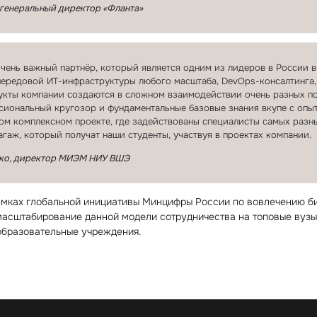
 генеральный директор «Фланта»
очень важный партнёр, который является одним из лидеров в России в
ередовой ИТ⁠-⁠инфраструктуры любого масштаба, DevOps⁠-⁠консалтинга
укты компании создаются в сложном взаимодействии очень разных по 
иональный кругозор и фундаментальные базовые знания вкупе с опы
м комплексном проекте, где задействованы специалисты самых разных
агаж, который получат наши студенты, участвуя в проектах компании.
ко, директор МИЭМ НИУ ВШЭ
амках глобальной инициативы Минцифры России по вовлечению би
 масштабирование данной модели сотрудничества на топовые вузы 
образовательные учреждения.