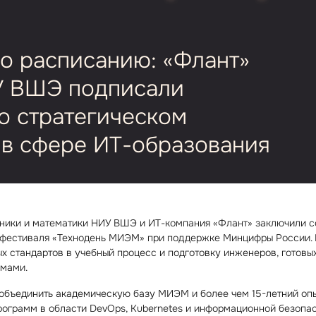
по расписанию: «Флант»
 ВШЭ подписали
о стратегическом
в сфере ИТ⁠-⁠образования
ники и математики НИУ ВШЭ и ИТ⁠-⁠компания «Флант» заключили с
 фестиваля «Технодень МИЭМ» при поддержке Минцифры России. 
х стандартов в учебный процесс и подготовку инженеров, готовых
емами.
объединить академическую базу МИЭМ и более чем 15⁠-⁠летний оп
ограмм в области DevOps, Kubernetes и информационной безопас