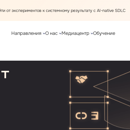
ти от экспериментов к системному результату с AI⁠-⁠native SDLC
Направления
О нас
Медиацентр
Обучение