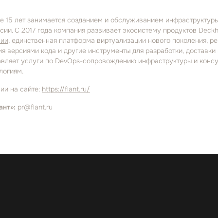
лее 15 лет занимается созданием и обслуживанием инфраструктур
сии. С 2017 года компания развивает экосистему продуктов Deckh
сии
, единственная платформа виртуализации нового поколения, р
ия версиями кода и другие инструменты для разработки, доставки
авляет услуги по DevOps⁠-⁠сопровождению инфраструктуры и конс
логиям.
ии на сайте:
https://flant.ru/
ант»:
pr@flant.ru