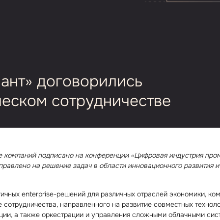
лант» договорились
ческом сотрудничестве
е компаний подписано на конференции «Цифровая индустрия пр
направлено на решение задач в области инновационного развития 
чных enterprise⁠-⁠решений для различных отраслей экономики, ко
е сотрудничества, направленного на развитие совместных технол
ции, а также оркестрации и управления сложными облачными сис