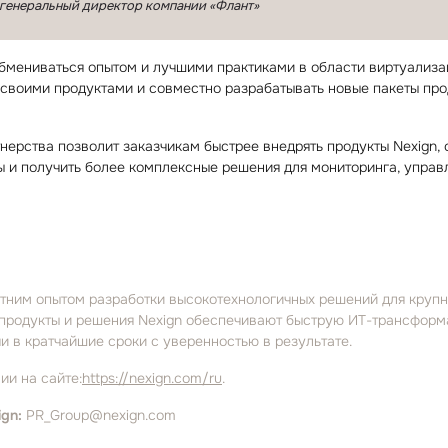
 генеральный директор компании «Флант»
мениваться опытом и лучшими практиками в области виртуализа
своими продуктами и совместно разрабатывать новые пакеты про
тнерства позволит заказчикам быстрее внедрять продукты Nexign,
 и получить более комплексные решения для мониторинга, управ
летним опытом разработки высокотехнологичных решений для крупн
 продукты и решения Nexign обеспечивают быструю ИТ⁠-⁠трансформ
и в кратчайшие сроки с уверенностью в результате.
ии на сайте:
https://nexign.com/ru
.
ign:
PR_Group@nexign.com