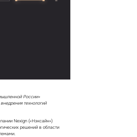
омышленной России»
и внедрения технологий
мпании Nexign («Нэксайн»)
огических решений в области
темами.