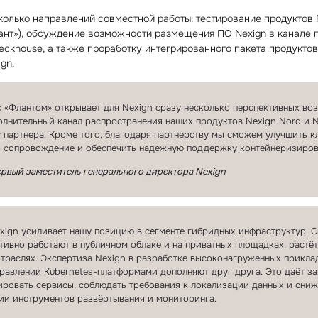
олько направлений совместной работы: тестирование продуктов 
ант»), обсуждение возможности размещения ПО Nexign в канале 
ckhouse, а также проработку интегрированного пакета продуктов
gn.
 «Флантом» открывает для Nexign сразу несколько перспективных воз
лнительный канал распространения наших продуктов Nexign Nord и N
 партнера. Кроме того, благодаря партнерству мы сможем улучшить к
ть сопровождение и обеспечить надежную поддержку контейнеризиро
ервый заместитель генерального директора Nexign
xign усиливает нашу позицию в сегменте гибридных инфраструктур. С
ивно работают в публичном облаке и на приватных площадках, растё
траслях. Экспертиза Nexign в разработке высоконагруженных прикла
равлении Kubernetes⁠-⁠платформами дополняют друг друга. Это даёт 
ировать сервисы, соблюдать требования к локализации данных и сни
ии инструментов развёртывания и мониторинга.