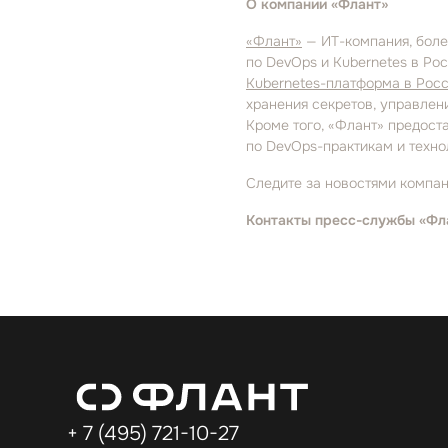
О компании «Флант»
«Флант»
— ИТ⁠-⁠компания, бо
по DevOps и Kubernetes в Рос
Kubernetes⁠-⁠платформа в Рос
хранения секретов, управлен
Кроме того, «Флант» предост
по DevOps⁠-⁠практикам и техно
Следите за новостями компан
Контакты пресс⁠-⁠службы «Фл
+ 7 (495) 721⁠-⁠10⁠-⁠27