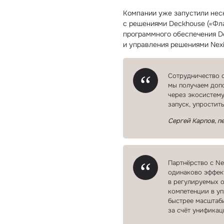
Компании уже запустили неск
с решениями Deckhouse («Фл
программного обеспечения De
и управления решениями Nexi
Сотрудничество с
мы получаем допо
через экосистему
запуск, упрости
Сергей Карпов, п
Партнёрство с Ne
одинаково эффект
в регулируемых о
компетенции в уп
быстрее масштаб
за счёт унификац