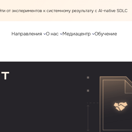
ти от экспериментов к системному результату с AI⁠-⁠native SDLC
Направления
О нас
Медиацентр
Обучение