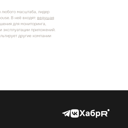
ы любого масштаба, лидер
ouse. В неё входят:
ведущая
ешения для мониторинга,
 и эксплуатации приложений.
ультирует другие компании